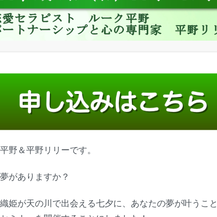
ク平野＆平野リリーです。
な夢がありますか？
と織姫が天の川で出会える七夕に、あなたの夢が叶うこ